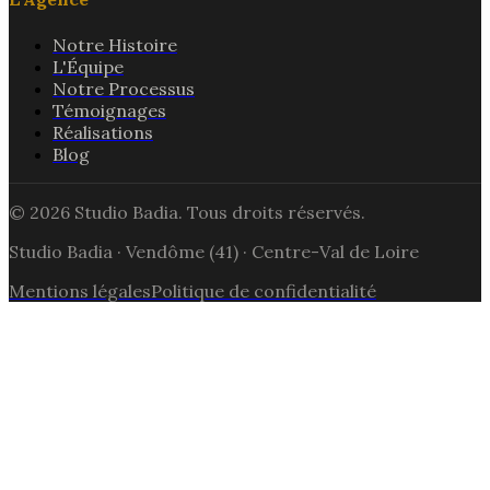
Notre Histoire
L'Équipe
Notre Processus
Témoignages
Réalisations
Blog
© 2026
Studio Badia
. Tous droits réservés.
Studio Badia
·
Vendôme
(
41
) ·
Centre-Val de Loire
Mentions légales
Politique de confidentialité