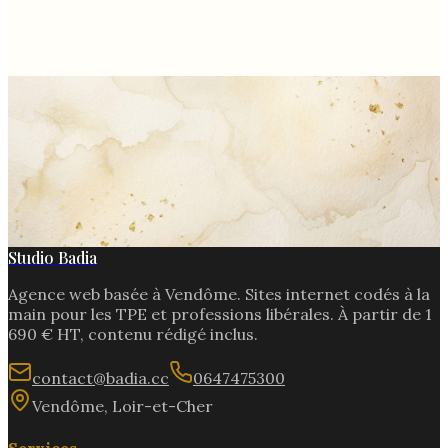
RGPD et site internet : ce que vous devez savoir
Studio Badia
Agence web basée à
Vendôme
. Sites internet codés à la
main pour les TPE et professions libérales. À partir de
1
690
€ HT, contenu rédigé inclus.
contact@badia.cc
0647475300
Vendôme
,
Loir-et-Cher
Services