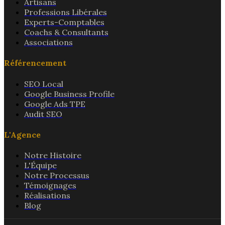
Artisans
Professions Libérales
Experts-Comptables
Coachs & Consultants
Associations
Référencement
SEO Local
Google Business Profile
Google Ads TPE
Audit SEO
L'Agence
Notre Histoire
L'Équipe
Notre Processus
Témoignages
Réalisations
Blog