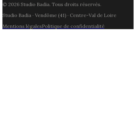
© 2026
Studio Badia
. Tous droits réservés.
Studio Badia
·
Vendôme
(
41
) ·
Centre-Val de Loire
Mentions légales
Politique de confidentialité