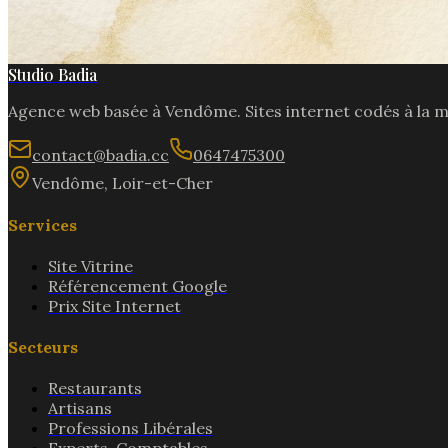
Studio Badia
Agence web basée à
Vendôme
. Sites internet codés à la 
contact@badia.cc
0647475300
Vendôme
,
Loir-et-Cher
Services
Site Vitrine
Référencement Google
Prix Site Internet
Secteurs
Restaurants
Artisans
Professions Libérales