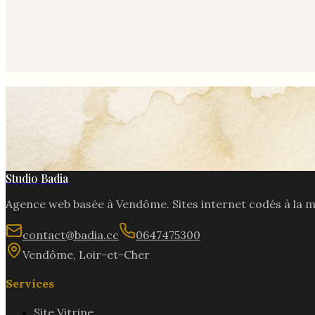
Studio Badia
Agence web basée à
Vendôme
. Sites internet codés à la 
contact@badia.cc
0647475300
Vendôme
,
Loir-et-Cher
Services
Site Vitrine